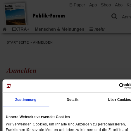
E-Paper
App
Shop
Abo
Ko
einem
neuen
Tab)
Anm
EXTRA+
Menschen & Meinungen
mehr
Religion & Kirchen
Politik & Gesellschaft
Leben & Kultur
STARTSEITE
»
ANMELDEN
Aufstehen & Handeln
Rezensionen
Publik-Forum Archiv
EXTRA
Edition
Dossier
Weisheitsletter
Spiritletter
Newsletter
Veranstaltungen
Wir über uns
Anmelden
Leserinitiative Publik-Forum e.V.
Die Erderwärmung stopp
(Öffnet
(Öffnet
Urlaub und Nichtstun
Gefährlicher Reichtum
Krieg in Naho
Ich habe bereits ein Publik-Forum Digital-Abonnement u
in
in
(Öffnet
Gleichberechtigung
Künstliche Intelligenz
Was gibt Hoffn
einem
einem
möchte mich jetzt anmelden.
in
neuen
neuen
(Öffnet
(Öf
Krieg und Frieden
Gott neu denken
Krieg in der Ukraine
einem
Tab)
Tab)
in
in
Zustimmung
Details
Über Cookie
neuen
Flucht und Migration
Video-Podcast »Veranstaltungen«
einem
ei
Tab)
E-Mail-Adresse
neuen
ne
Podcast »Veranstaltungen«
Schriftgröße ändern:
Tab)
Ta
Unsere Webseite verwendet Cookies
Wir verwenden Cookies, um Inhalte und Anzeigen zu personalisieren,
Funktionen für soziale Medien anbieten zu können und die Zugriffe auf