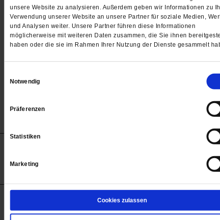
Passwort
unsere Website zu analysieren. Außerdem geben wir Informationen zu Ih
Verwendung unserer Website an unsere Partner für soziale Medien, We

und Analysen weiter. Unsere Partner führen diese Informationen
möglicherweise mit weiteren Daten zusammen, die Sie ihnen bereitgeste
haben oder die sie im Rahmen Ihrer Nutzung der Dienste gesammelt ha
Angemeldet bleiben
Einwilligungsauswahl
Notwendig
Passwort vergessen
Präferenzen
Statistiken
Anzeigen
Impressum
Datenschutz
Barrierefreiheit
© 2012-2026 Publik-Forum Verlagsgesellschaft mbH
Marketing
(Öffnet
Publik-Forum.de folgen:
in
einem
neuen
Tab)
STARTSEITE
Cookies zulassen
MEDIEN