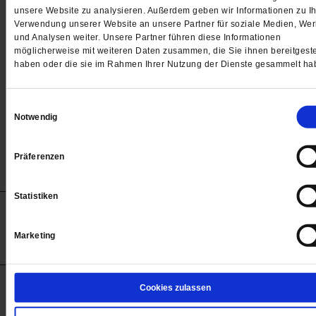
Passwort
unsere Website zu analysieren. Außerdem geben wir Informationen zu Ih
Verwendung unserer Website an unsere Partner für soziale Medien, We

und Analysen weiter. Unsere Partner führen diese Informationen
möglicherweise mit weiteren Daten zusammen, die Sie ihnen bereitgeste
haben oder die sie im Rahmen Ihrer Nutzung der Dienste gesammelt ha
Angemeldet bleiben
Einwilligungsauswahl
Notwendig
Passwort vergessen
Präferenzen
Statistiken
Anzeigen
Impressum
Datenschutz
Barrierefreiheit
© 2012-2026 Publik-Forum Verlagsgesellschaft mbH
Marketing
(Öffnet
Publik-Forum.de folgen:
in
einem
neuen
Tab)
STARTSEITE
Cookies zulassen
MEDIEN