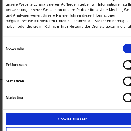
Passwort
unsere Website zu analysieren. Außerdem geben wir Informationen zu Ih
Verwendung unserer Website an unsere Partner für soziale Medien, We

und Analysen weiter. Unsere Partner führen diese Informationen
möglicherweise mit weiteren Daten zusammen, die Sie ihnen bereitgeste
haben oder die sie im Rahmen Ihrer Nutzung der Dienste gesammelt ha
Angemeldet bleiben
Einwilligungsauswahl
Notwendig
Passwort vergessen
Präferenzen
Statistiken
Anzeigen
Impressum
Datenschutz
Barrierefreiheit
© 2012-2026 Publik-Forum Verlagsgesellschaft mbH
Marketing
(Öffnet
Publik-Forum.de folgen:
in
einem
neuen
Tab)
STARTSEITE
Cookies zulassen
MEDIEN