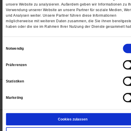
Passwort
unsere Website zu analysieren. Außerdem geben wir Informationen zu Ih
Verwendung unserer Website an unsere Partner für soziale Medien, We

und Analysen weiter. Unsere Partner führen diese Informationen
möglicherweise mit weiteren Daten zusammen, die Sie ihnen bereitgeste
haben oder die sie im Rahmen Ihrer Nutzung der Dienste gesammelt ha
Angemeldet bleiben
Einwilligungsauswahl
Notwendig
Passwort vergessen
Präferenzen
Statistiken
Anzeigen
Impressum
Datenschutz
Barrierefreiheit
© 2012-2026 Publik-Forum Verlagsgesellschaft mbH
Marketing
(Öffnet
Publik-Forum.de folgen:
in
einem
neuen
Tab)
STARTSEITE
Cookies zulassen
MEDIEN