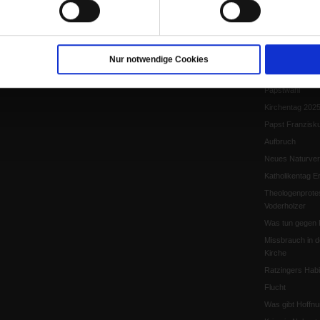
Papst Leo XIV.
Flucht und Migra
10 Jahre »Wir s
Meine Geschich
Nur notwendige Cookies
Papst Leo XIV
Papstwahl
Kirchentag 202
Papst Franzisk
Aufbruch
Neues Naturver
Katholikentag Er
Theologenprote
Voderholzer
Was tun gegen 
Missbrauch in d
Kirche
Ratzingers Habil
Flucht
Was gibt Hoffn