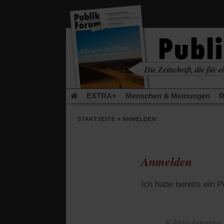
in
einem
neuen
Tab)
Die Zeitschrift, die für ei
kritisch • christlich • u
EXTRA+
Menschen & Meinungen
R
Rezensionen
Publik-Forum Archiv
EX
STARTSEITE
»
ANMELDEN
Leserinitiative Publik-Forum e.V.
Die Er
Gleichberechtigung
Künstliche Intelligenz
Flucht und Migration
Video-Podcast »Ver
Anmelden
Ich habe bereits ein 
E-Mail-Adresse