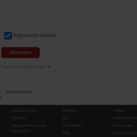
Angemeldet bleiben
Passwort vergessen
Barrierefreiheit
H
WIR ÜBER UNS
SERVICE
THEMA
Redaktion
Abo
Gefährlicher Re
Herausgeberinnen und
Abo kündigen
Gottesfragen
Herausgeber
Shop
Urlaub und Nich