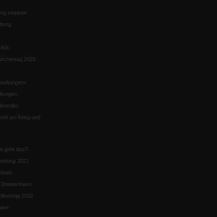
ng stoppen
ltung
nität
irchentag 2023
staltungen«
ltungen
enedikt
eit um Krieg und
ie geht das?
mmlung 2022
ebote
n Drewermann
likentag 2022
aine