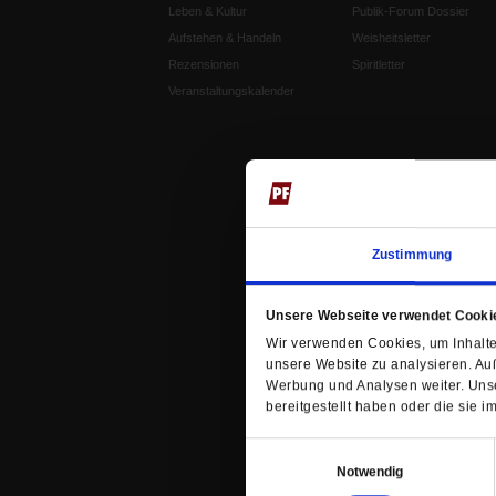
Leben & Kultur
Publik-Forum Dossier
Aufstehen & Handeln
Weisheitsletter
Rezensionen
Spiritletter
Veranstaltungskalender
Zustimmung
Unsere Webseite verwendet Cooki
Wir verwenden Cookies, um Inhalte 
unsere Website zu analysieren. Au
Werbung und Analysen weiter. Unse
bereitgestellt haben oder die sie
Einwilligungsauswahl
Notwendig