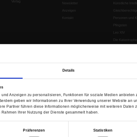
Verlag
Newsletter
Künstliche Intell
Anzeigen
Gleichberechtig
Kontakt
Personen und Ko
Pfingsten
Leo XIV
Die Katastrophe
Pro & Contra
Katholikentag 
Was bleibt, wen
schwindet?
Details
Ostern
Aufgefallen
es
Fasten
und Anzeigen zu personalisieren, Funktionen für soziale Medien anbieten z
Pro und Contra
ßerdem geben wir Informationen zu Ihrer Verwendung unserer Website an un
Krieg und Fried
re Partner führen diese Informationen möglicherweise mit weiteren Daten 
Personen und Ko
 im Rahmen Ihrer Nutzung der Dienste gesammelt haben.
Frieden
EKD-Synode Str
Präferenzen
Statistiken
Frieden