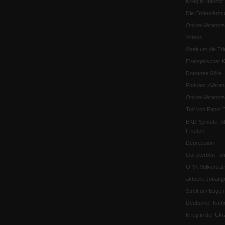
Krieg in Nahost
Die Erderwärmu
Online-Veransta
Videos
Streit um die Tri
Evangelischer K
Dorothee Sölle
Podcast »Veran
Online-Veransta
Tod von Papst B
EKD-Synode: Str
Frieden
Depression
Gut sterben - w
ÖRK-Vollversa
aktuelle Jobang
Streit um Euge
Deutscher Katho
Krieg in der Ukr