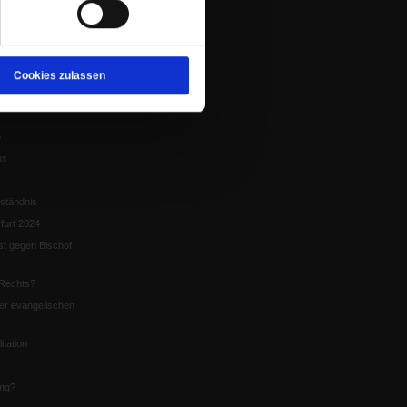
tion
chaffen das«
te
Cookies zulassen
5
us
ständnis
furt 2024
st gegen Bischof
Rechts?
er evangelischen
itation
ung?