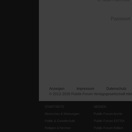
Passwort
Anzeigen
Impressum
Datenschutz
© 2012-2026 Publik-Forum Verlagsgesellschaft mb
STARTSEITE
MEDIEN
Menschen & Meinungen
Publik-Forum Archiv
Politik & Gesellschaft
Publik-Forum EXTRA
Religion & Kirchen
Publik-Forum Edition