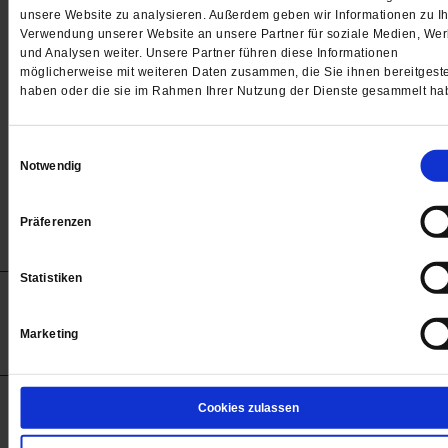
Passwort
unsere Website zu analysieren. Außerdem geben wir Informationen zu Ih
Verwendung unserer Website an unsere Partner für soziale Medien, We

und Analysen weiter. Unsere Partner führen diese Informationen
möglicherweise mit weiteren Daten zusammen, die Sie ihnen bereitgeste
haben oder die sie im Rahmen Ihrer Nutzung der Dienste gesammelt ha
Angemeldet bleiben
Einwilligungsauswahl
Notwendig
Passwort vergessen
Präferenzen
Statistiken
Anzeigen
Impressum
Datenschutz
Barrierefreiheit
© 2012-2026 Publik-Forum Verlagsgesellschaft mbH
Marketing
(Öffnet
Publik-Forum.de folgen:
in
einem
neuen
Tab)
STARTSEITE
Cookies zulassen
MEDIEN