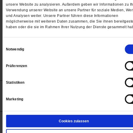
Passwort
unsere Website zu analysieren. Außerdem geben wir Informationen zu Ih
Verwendung unserer Website an unsere Partner für soziale Medien, We

und Analysen weiter. Unsere Partner führen diese Informationen
möglicherweise mit weiteren Daten zusammen, die Sie ihnen bereitgeste
haben oder die sie im Rahmen Ihrer Nutzung der Dienste gesammelt ha
Angemeldet bleiben
Einwilligungsauswahl
Notwendig
Passwort vergessen
Präferenzen
Statistiken
Anzeigen
Impressum
Datenschutz
Barrierefreiheit
© 2012-2026 Publik-Forum Verlagsgesellschaft mbH
Marketing
(Öffnet
Publik-Forum.de folgen:
in
einem
neuen
Tab)
STARTSEITE
Cookies zulassen
MEDIEN