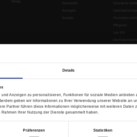
Verlag
Newsletter
Künstliche Intell
Anzeigen
Gleichberechtig
Kontakt
Personen und Ko
Pfingsten
Leo XIV
Die Katastrophe
Pro & Contra
Katholikentag 
Was bleibt, wen
schwindet?
Details
Ostern
Aufgefallen
es
Fasten
und Anzeigen zu personalisieren, Funktionen für soziale Medien anbieten z
Pro und Contra
ßerdem geben wir Informationen zu Ihrer Verwendung unserer Website an un
Krieg und Fried
re Partner führen diese Informationen möglicherweise mit weiteren Daten 
Personen und Ko
 im Rahmen Ihrer Nutzung der Dienste gesammelt haben.
Frieden
EKD-Synode Str
Präferenzen
Statistiken
Frieden