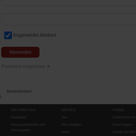
Angemeldet bleiben
Passwort vergessen
Barrierefreiheit
H
WIR ÜBER UNS
SERVICE
THEMA
Redaktion
Abo
Gefährlicher Re
Herausgeberinnen und
Abo kündigen
Gottesfragen
Herausgeber
Shop
Urlaub und Nich