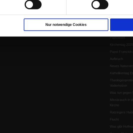
Papst Leo XIV.
Flucht und Migra
10 Jahre »Wir s
Meine Geschich
Nur notwendige Cookies
Papst Leo XIV
Papstwahl
Kirchentag 202
Papst Franzisk
Aufbruch
Neues Naturver
Katholikentag Er
Theologenprote
Voderholzer
Was tun gegen 
Missbrauch in d
Kirche
Ratzingers Habil
Flucht
Was gibt Hoffn