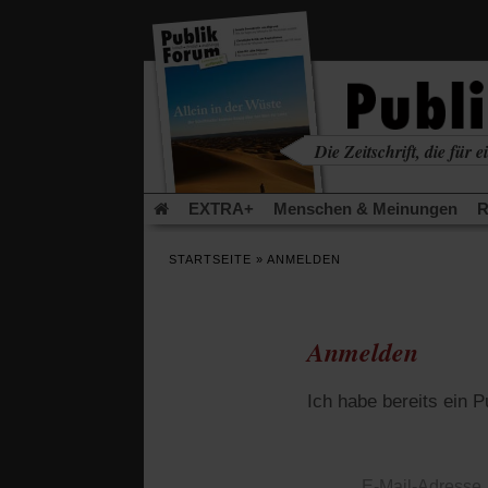
in
einem
neuen
Tab)
Die Zeitschrift, die für ei
kritisch • christlich • u
EXTRA+
Menschen & Meinungen
R
Rezensionen
Publik-Forum Archiv
EX
STARTSEITE
»
ANMELDEN
Leserinitiative Publik-Forum e.V.
Die Er
Gleichberechtigung
Künstliche Intelligenz
Flucht und Migration
Video-Podcast »Ver
Anmelden
Ich habe bereits ein 
E-Mail-Adresse