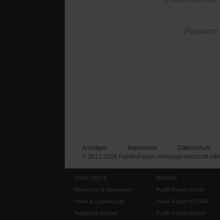
Passwort
Anzeigen
Impressum
Datenschutz
© 2012-2026 Publik-Forum Verlagsgesellschaft mb
STARTSEITE
MEDIEN
Menschen & Meinungen
Publik-Forum Archiv
Politik & Gesellschaft
Publik-Forum EXTRA
Religion & Kirchen
Publik-Forum Edition