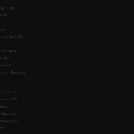
ng stoppen
ltung
nität
irchentag 2023
staltungen«
ltungen
enedikt
eit um Krieg und
ie geht das?
mmlung 2022
ebote
n Drewermann
likentag 2022
aine