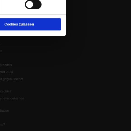
tion
chaffen das«
te
Cookies zulassen
5
us
ständnis
furt 2024
st gegen Bischof
Rechts?
er evangelischen
itation
ung?