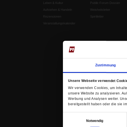
Leben & Kultur
Publik-Forum Dossier
Aufstehen & Handeln
Weisheitsletter
Rezensionen
Spiritletter
Veranstaltungskalender
Zustimmung
Unsere Webseite verwendet Cooki
Wir verwenden Cookies, um Inhalte 
unsere Website zu analysieren. Au
Werbung und Analysen weiter. Unse
bereitgestellt haben oder die sie
Einwilligungsauswahl
Notwendig