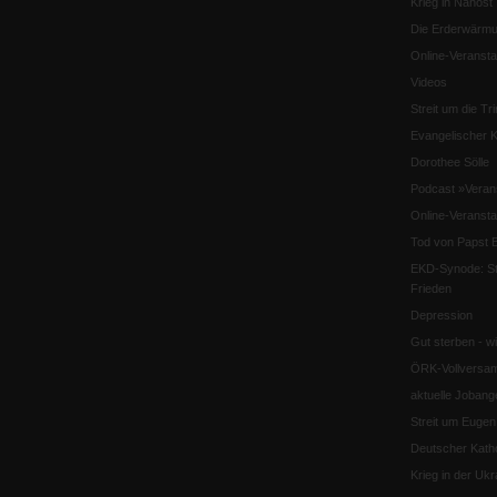
Krieg in Nahost
Die Erderwärmu
Online-Veransta
Videos
Streit um die Tri
Evangelischer K
Dorothee Sölle
Podcast »Veran
Online-Veransta
Tod von Papst B
EKD-Synode: Str
Frieden
Depression
Gut sterben - w
ÖRK-Vollversa
aktuelle Jobang
Streit um Euge
Deutscher Katho
Krieg in der Ukr