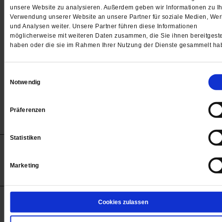
Passwort
unsere Website zu analysieren. Außerdem geben wir Informationen zu Ih
Verwendung unserer Website an unsere Partner für soziale Medien, We

und Analysen weiter. Unsere Partner führen diese Informationen
möglicherweise mit weiteren Daten zusammen, die Sie ihnen bereitgeste
haben oder die sie im Rahmen Ihrer Nutzung der Dienste gesammelt ha
Angemeldet bleiben
Einwilligungsauswahl
Notwendig
Passwort vergessen
Präferenzen
Statistiken
Anzeigen
Impressum
Datenschutz
Barrierefreiheit
© 2012-2026 Publik-Forum Verlagsgesellschaft mbH
Marketing
(Öffnet
Publik-Forum.de folgen:
in
einem
neuen
Tab)
STARTSEITE
Cookies zulassen
MEDIEN