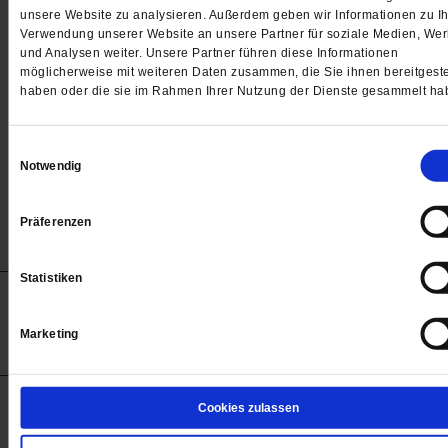
Passwort
unsere Website zu analysieren. Außerdem geben wir Informationen zu Ih
Verwendung unserer Website an unsere Partner für soziale Medien, We

und Analysen weiter. Unsere Partner führen diese Informationen
möglicherweise mit weiteren Daten zusammen, die Sie ihnen bereitgeste
haben oder die sie im Rahmen Ihrer Nutzung der Dienste gesammelt ha
Angemeldet bleiben
Einwilligungsauswahl
Notwendig
Passwort vergessen
Präferenzen
Statistiken
Anzeigen
Impressum
Datenschutz
Barrierefreiheit
© 2012-2026 Publik-Forum Verlagsgesellschaft mbH
Marketing
(Öffnet
Publik-Forum.de folgen:
in
einem
neuen
Tab)
STARTSEITE
Cookies zulassen
MEDIEN