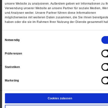
Passwort
unsere Website zu analysieren. Außerdem geben wir Informationen zu Ih
Verwendung unserer Website an unsere Partner für soziale Medien, We

und Analysen weiter. Unsere Partner führen diese Informationen
möglicherweise mit weiteren Daten zusammen, die Sie ihnen bereitgeste
haben oder die sie im Rahmen Ihrer Nutzung der Dienste gesammelt ha
Angemeldet bleiben
Einwilligungsauswahl
Notwendig
Passwort vergessen
Präferenzen
Statistiken
Anzeigen
Impressum
Datenschutz
Barrierefreiheit
© 2012-2026 Publik-Forum Verlagsgesellschaft mbH
Marketing
(Öffnet
Publik-Forum.de folgen:
in
einem
neuen
Tab)
STARTSEITE
Cookies zulassen
MEDIEN