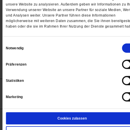
Passwort
unsere Website zu analysieren. Außerdem geben wir Informationen zu Ih
Verwendung unserer Website an unsere Partner für soziale Medien, We

und Analysen weiter. Unsere Partner führen diese Informationen
möglicherweise mit weiteren Daten zusammen, die Sie ihnen bereitgeste
haben oder die sie im Rahmen Ihrer Nutzung der Dienste gesammelt ha
Angemeldet bleiben
Einwilligungsauswahl
Notwendig
Passwort vergessen
Präferenzen
Statistiken
Anzeigen
Impressum
Datenschutz
Barrierefreiheit
© 2012-2026 Publik-Forum Verlagsgesellschaft mbH
Marketing
(Öffnet
Publik-Forum.de folgen:
in
einem
neuen
Tab)
STARTSEITE
Cookies zulassen
MEDIEN