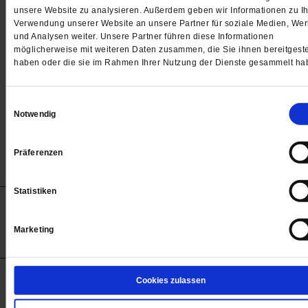
Passwort
unsere Website zu analysieren. Außerdem geben wir Informationen zu Ih
Verwendung unserer Website an unsere Partner für soziale Medien, We

und Analysen weiter. Unsere Partner führen diese Informationen
möglicherweise mit weiteren Daten zusammen, die Sie ihnen bereitgeste
haben oder die sie im Rahmen Ihrer Nutzung der Dienste gesammelt ha
Angemeldet bleiben
Einwilligungsauswahl
Notwendig
Passwort vergessen
Präferenzen
Statistiken
Anzeigen
Impressum
Datenschutz
Barrierefreiheit
© 2012-2026 Publik-Forum Verlagsgesellschaft mbH
Marketing
(Öffnet
Publik-Forum.de folgen:
in
einem
neuen
Tab)
STARTSEITE
Cookies zulassen
MEDIEN