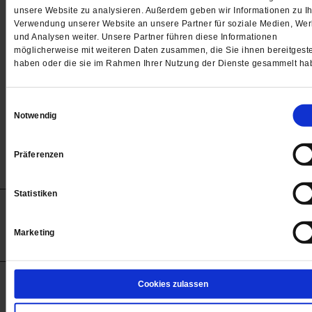
Passwort
unsere Website zu analysieren. Außerdem geben wir Informationen zu Ih
Verwendung unserer Website an unsere Partner für soziale Medien, We

und Analysen weiter. Unsere Partner führen diese Informationen
möglicherweise mit weiteren Daten zusammen, die Sie ihnen bereitgeste
haben oder die sie im Rahmen Ihrer Nutzung der Dienste gesammelt ha
Angemeldet bleiben
Einwilligungsauswahl
Notwendig
Passwort vergessen
Präferenzen
Statistiken
Anzeigen
Impressum
Datenschutz
Barrierefreiheit
© 2012-2026 Publik-Forum Verlagsgesellschaft mbH
Marketing
(Öffnet
Publik-Forum.de folgen:
in
einem
neuen
Tab)
STARTSEITE
Cookies zulassen
MEDIEN