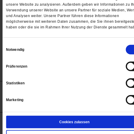
Passwort
unsere Website zu analysieren. Außerdem geben wir Informationen zu Ih
Verwendung unserer Website an unsere Partner für soziale Medien, We

und Analysen weiter. Unsere Partner führen diese Informationen
möglicherweise mit weiteren Daten zusammen, die Sie ihnen bereitgeste
haben oder die sie im Rahmen Ihrer Nutzung der Dienste gesammelt ha
Angemeldet bleiben
Einwilligungsauswahl
Notwendig
Passwort vergessen
Präferenzen
Statistiken
Anzeigen
Impressum
Datenschutz
Barrierefreiheit
© 2012-2026 Publik-Forum Verlagsgesellschaft mbH
Marketing
(Öffnet
Publik-Forum.de folgen:
in
einem
neuen
Tab)
STARTSEITE
Cookies zulassen
MEDIEN