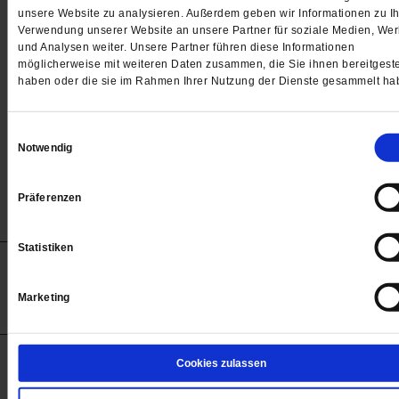
Passwort
unsere Website zu analysieren. Außerdem geben wir Informationen zu Ih
Verwendung unserer Website an unsere Partner für soziale Medien, We

und Analysen weiter. Unsere Partner führen diese Informationen
möglicherweise mit weiteren Daten zusammen, die Sie ihnen bereitgeste
haben oder die sie im Rahmen Ihrer Nutzung der Dienste gesammelt ha
Angemeldet bleiben
Einwilligungsauswahl
Notwendig
Passwort vergessen
Präferenzen
Statistiken
Anzeigen
Impressum
Datenschutz
Barrierefreiheit
© 2012-2026 Publik-Forum Verlagsgesellschaft mbH
Marketing
(Öffnet
Publik-Forum.de folgen:
in
einem
neuen
Tab)
STARTSEITE
Cookies zulassen
MEDIEN