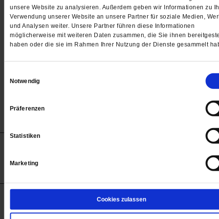
Passwort
unsere Website zu analysieren. Außerdem geben wir Informationen zu Ih
Verwendung unserer Website an unsere Partner für soziale Medien, We

und Analysen weiter. Unsere Partner führen diese Informationen
möglicherweise mit weiteren Daten zusammen, die Sie ihnen bereitgeste
haben oder die sie im Rahmen Ihrer Nutzung der Dienste gesammelt ha
Angemeldet bleiben
Einwilligungsauswahl
Notwendig
Passwort vergessen
Präferenzen
Statistiken
Anzeigen
Impressum
Datenschutz
Barrierefreiheit
© 2012-2026 Publik-Forum Verlagsgesellschaft mbH
Marketing
(Öffnet
Publik-Forum.de folgen:
in
einem
neuen
Tab)
STARTSEITE
Cookies zulassen
MEDIEN