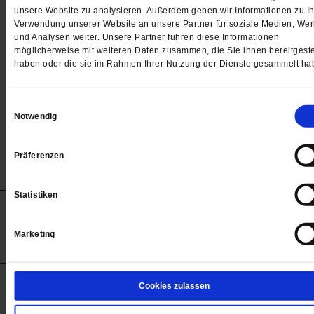
Passwort
unsere Website zu analysieren. Außerdem geben wir Informationen zu Ih
Verwendung unserer Website an unsere Partner für soziale Medien, We

und Analysen weiter. Unsere Partner führen diese Informationen
möglicherweise mit weiteren Daten zusammen, die Sie ihnen bereitgeste
haben oder die sie im Rahmen Ihrer Nutzung der Dienste gesammelt ha
Angemeldet bleiben
Einwilligungsauswahl
Notwendig
Passwort vergessen
Präferenzen
Statistiken
Anzeigen
Impressum
Datenschutz
Barrierefreiheit
© 2012-2026 Publik-Forum Verlagsgesellschaft mbH
Marketing
(Öffnet
Publik-Forum.de folgen:
in
einem
neuen
Tab)
STARTSEITE
Cookies zulassen
MEDIEN