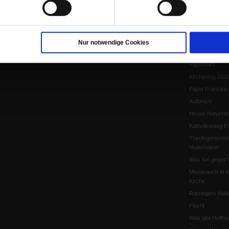
Papst Leo XIV.
Flucht und Migra
10 Jahre »Wir s
Meine Geschich
Nur notwendige Cookies
Papst Leo XIV
Papstwahl
Kirchentag 202
Papst Franzisk
Aufbruch
Neues Naturver
Katholikentag Er
Theologenprote
Voderholzer
Was tun gegen 
Missbrauch in d
Kirche
Ratzingers Habil
Flucht
Was gibt Hoffn