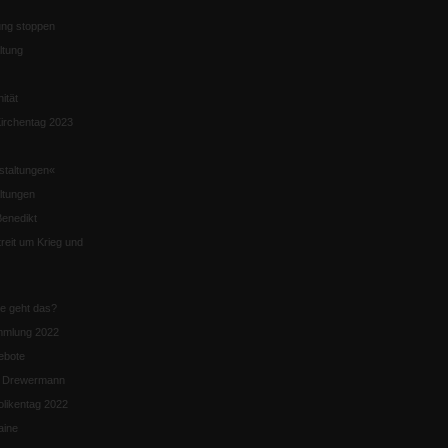
ng stoppen
ltung
nität
irchentag 2023
staltungen«
ltungen
enedikt
eit um Krieg und
ie geht das?
mmlung 2022
ebote
n Drewermann
likentag 2022
aine