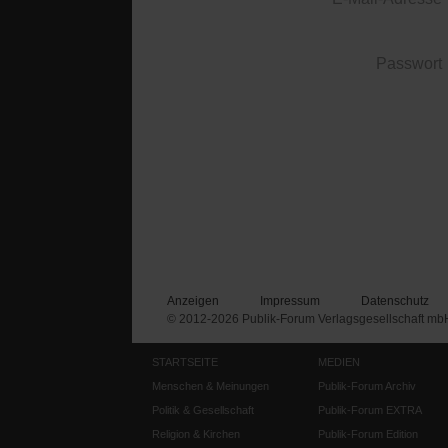
Passwort
Anzeigen
Impressum
Datenschutz
© 2012-2026 Publik-Forum Verlagsgesellschaft mb
STARTSEITE
MEDIEN
Menschen & Meinungen
Publik-Forum Archiv
Politik & Gesellschaft
Publik-Forum EXTRA
Religion & Kirchen
Publik-Forum Edition