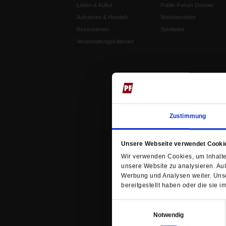
Leben & Kultur
Publik-Forum Dossier
Aufstehen & Handeln
Weisheitsletter
Rezensionen
Spiritletter
Veranstaltungskalender
Zustimmung
Unsere Webseite verwendet Cooki
Wir verwenden Cookies, um Inhalte 
unsere Website zu analysieren. Au
Werbung und Analysen weiter. Unse
bereitgestellt haben oder die sie
Einwilligungsauswahl
Notwendig