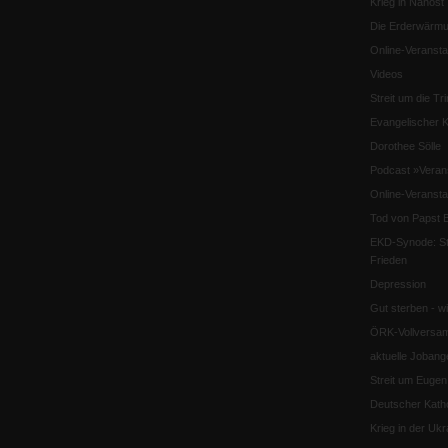
Krieg in Nahost
Die Erderwärmu
Online-Veransta
Videos
Streit um die Tri
Evangelischer K
Dorothee Sölle
Podcast »Veran
Online-Veransta
Tod von Papst B
EKD-Synode: Str
Frieden
Depression
Gut sterben - w
ÖRK-Vollversa
aktuelle Jobang
Streit um Euge
Deutscher Katho
Krieg in der Ukr