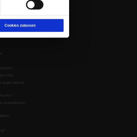
tion
chaffen das«
te
Cookies zulassen
5
us
ständnis
furt 2024
st gegen Bischof
Rechts?
er evangelischen
itation
ung?