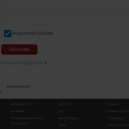
Angemeldet bleiben
Passwort vergessen
Barrierefreiheit
H
WIR ÜBER UNS
SERVICE
THEMA
Redaktion
Abo
Gefährlicher Re
Herausgeberinnen und
Abo kündigen
Gottesfragen
Herausgeber
Shop
Urlaub und Nich