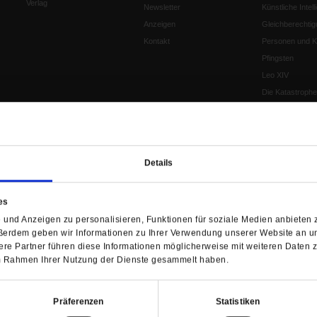
Verlag
Newsletter
Künstliche Intell
Anzeigen
Gleichberechtig
Kontakt
Personen und Ko
Pfingsten
Leo XIV
Die Katastrophe
Pro & Contra
Katholikentag 
Was bleibt, wen
schwindet?
Details
Ostern
Aufgefallen
es
Fasten
und Anzeigen zu personalisieren, Funktionen für soziale Medien anbieten z
Pro und Contra
ßerdem geben wir Informationen zu Ihrer Verwendung unserer Website an un
Krieg und Fried
re Partner führen diese Informationen möglicherweise mit weiteren Daten 
Personen und Ko
 im Rahmen Ihrer Nutzung der Dienste gesammelt haben.
Frieden
EKD-Synode Str
Präferenzen
Statistiken
Frieden