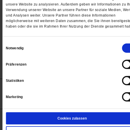
Passwort
unsere Website zu analysieren. Außerdem geben wir Informationen zu Ih
Verwendung unserer Website an unsere Partner für soziale Medien, We

und Analysen weiter. Unsere Partner führen diese Informationen
möglicherweise mit weiteren Daten zusammen, die Sie ihnen bereitgeste
haben oder die sie im Rahmen Ihrer Nutzung der Dienste gesammelt ha
Angemeldet bleiben
Einwilligungsauswahl
Notwendig
Passwort vergessen
Präferenzen
Statistiken
Anzeigen
Impressum
Datenschutz
Barrierefreiheit
© 2012-2026 Publik-Forum Verlagsgesellschaft mbH
Marketing
(Öffnet
Publik-Forum.de folgen:
in
einem
neuen
Tab)
STARTSEITE
Cookies zulassen
MEDIEN