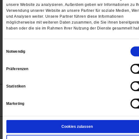
Passwort
unsere Website zu analysieren. Außerdem geben wir Informationen zu Ih
Verwendung unserer Website an unsere Partner für soziale Medien, We

und Analysen weiter. Unsere Partner führen diese Informationen
möglicherweise mit weiteren Daten zusammen, die Sie ihnen bereitgeste
haben oder die sie im Rahmen Ihrer Nutzung der Dienste gesammelt ha
Angemeldet bleiben
Einwilligungsauswahl
Notwendig
Passwort vergessen
Präferenzen
Statistiken
Anzeigen
Impressum
Datenschutz
Barrierefreiheit
© 2012-2026 Publik-Forum Verlagsgesellschaft mbH
Marketing
(Öffnet
Publik-Forum.de folgen:
in
einem
neuen
Tab)
STARTSEITE
Cookies zulassen
MEDIEN