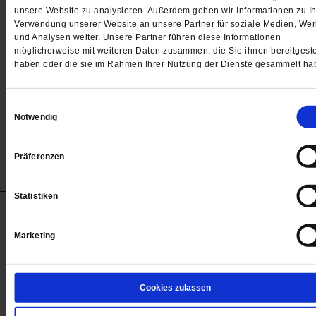
Passwort
unsere Website zu analysieren. Außerdem geben wir Informationen zu Ih
Verwendung unserer Website an unsere Partner für soziale Medien, We

und Analysen weiter. Unsere Partner führen diese Informationen
möglicherweise mit weiteren Daten zusammen, die Sie ihnen bereitgeste
haben oder die sie im Rahmen Ihrer Nutzung der Dienste gesammelt ha
Angemeldet bleiben
Einwilligungsauswahl
Notwendig
Passwort vergessen
Präferenzen
Statistiken
Anzeigen
Impressum
Datenschutz
Barrierefreiheit
© 2012-2026 Publik-Forum Verlagsgesellschaft mbH
Marketing
(Öffnet
Publik-Forum.de folgen:
in
einem
neuen
Tab)
STARTSEITE
Cookies zulassen
MEDIEN