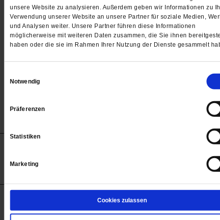
Passwort
unsere Website zu analysieren. Außerdem geben wir Informationen zu Ih
Verwendung unserer Website an unsere Partner für soziale Medien, We

und Analysen weiter. Unsere Partner führen diese Informationen
möglicherweise mit weiteren Daten zusammen, die Sie ihnen bereitgeste
haben oder die sie im Rahmen Ihrer Nutzung der Dienste gesammelt ha
Angemeldet bleiben
Einwilligungsauswahl
Notwendig
Passwort vergessen
Präferenzen
Statistiken
Anzeigen
Impressum
Datenschutz
Barrierefreiheit
© 2012-2026 Publik-Forum Verlagsgesellschaft mbH
Marketing
(Öffnet
Publik-Forum.de folgen:
in
einem
neuen
Tab)
STARTSEITE
Cookies zulassen
MEDIEN