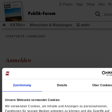
E-Paper
App
Shop
Abo
Ko
einem
neuen
Tab)
Anm
EXTRA+
Menschen & Meinungen
mehr
Religion & Kirchen
Politik & Gesellschaft
Leben & Kultur
STARTSEITE
»
ANMELDEN
Aufstehen & Handeln
Rezensionen
Publik-Forum Archiv
EXTRA
Edition
Dossier
Weisheitsletter
Spiritletter
Newsletter
Veranstaltungen
Wir über uns
Anmelden
Leserinitiative Publik-Forum e.V.
Die Erderwärmung stopp
(Öffnet
(Öffnet
Urlaub und Nichtstun
Gefährlicher Reichtum
Krieg in Naho
Ich habe bereits ein Publik-Forum Digital-Abonnement u
in
in
(Öffnet
Gleichberechtigung
Künstliche Intelligenz
Was gibt Hoffn
einem
einem
möchte mich jetzt anmelden.
in
neuen
neuen
(Öffnet
(Öf
Krieg und Frieden
Gott neu denken
Krieg in der Ukraine
einem
Tab)
Tab)
in
in
Zustimmung
Details
Über Cookie
neuen
Flucht und Migration
Video-Podcast »Veranstaltungen«
einem
ei
Tab)
E-Mail-Adresse
neuen
ne
Podcast »Veranstaltungen«
Schriftgröße ändern:
Tab)
Ta
Unsere Webseite verwendet Cookies
Wir verwenden Cookies, um Inhalte und Anzeigen zu personalisieren,
Funktionen für soziale Medien anbieten zu können und die Zugriffe auf