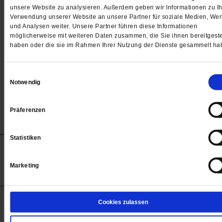
Passwort
unsere Website zu analysieren. Außerdem geben wir Informationen zu Ih
Verwendung unserer Website an unsere Partner für soziale Medien, We

und Analysen weiter. Unsere Partner führen diese Informationen
möglicherweise mit weiteren Daten zusammen, die Sie ihnen bereitgeste
haben oder die sie im Rahmen Ihrer Nutzung der Dienste gesammelt ha
Angemeldet bleiben
Einwilligungsauswahl
Notwendig
Passwort vergessen
Präferenzen
Statistiken
Anzeigen
Impressum
Datenschutz
Barrierefreiheit
© 2012-2026 Publik-Forum Verlagsgesellschaft mbH
Marketing
(Öffnet
Publik-Forum.de folgen:
in
einem
neuen
Tab)
STARTSEITE
Cookies zulassen
MEDIEN