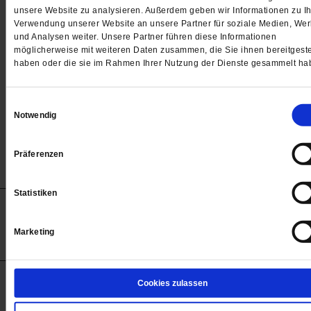
Passwort
unsere Website zu analysieren. Außerdem geben wir Informationen zu Ih
Verwendung unserer Website an unsere Partner für soziale Medien, We

und Analysen weiter. Unsere Partner führen diese Informationen
möglicherweise mit weiteren Daten zusammen, die Sie ihnen bereitgeste
haben oder die sie im Rahmen Ihrer Nutzung der Dienste gesammelt ha
Angemeldet bleiben
Einwilligungsauswahl
Notwendig
Passwort vergessen
Präferenzen
Statistiken
Anzeigen
Impressum
Datenschutz
Barrierefreiheit
© 2012-2026 Publik-Forum Verlagsgesellschaft mbH
Marketing
(Öffnet
Publik-Forum.de folgen:
in
einem
neuen
Tab)
STARTSEITE
Cookies zulassen
MEDIEN