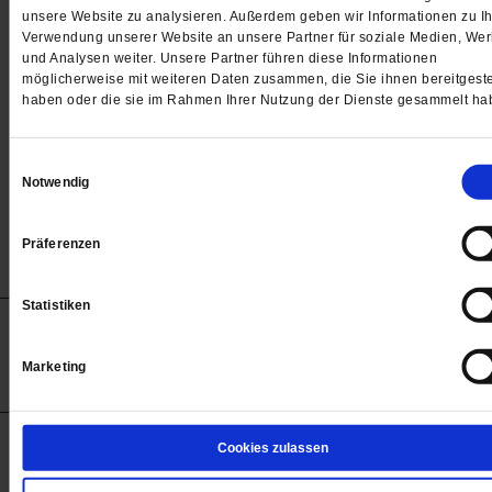
Passwort
unsere Website zu analysieren. Außerdem geben wir Informationen zu Ih
Verwendung unserer Website an unsere Partner für soziale Medien, We

und Analysen weiter. Unsere Partner führen diese Informationen
möglicherweise mit weiteren Daten zusammen, die Sie ihnen bereitgeste
haben oder die sie im Rahmen Ihrer Nutzung der Dienste gesammelt ha
Angemeldet bleiben
Einwilligungsauswahl
Notwendig
Passwort vergessen
Präferenzen
Statistiken
Anzeigen
Impressum
Datenschutz
Barrierefreiheit
© 2012-2026 Publik-Forum Verlagsgesellschaft mbH
Marketing
(Öffnet
Publik-Forum.de folgen:
in
einem
neuen
Tab)
STARTSEITE
Cookies zulassen
MEDIEN