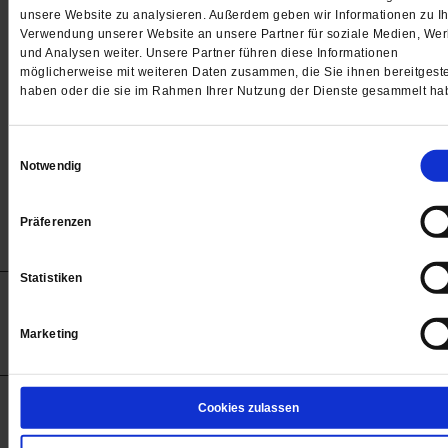
Passwort
unsere Website zu analysieren. Außerdem geben wir Informationen zu Ih
Verwendung unserer Website an unsere Partner für soziale Medien, We

und Analysen weiter. Unsere Partner führen diese Informationen
möglicherweise mit weiteren Daten zusammen, die Sie ihnen bereitgeste
haben oder die sie im Rahmen Ihrer Nutzung der Dienste gesammelt ha
Angemeldet bleiben
Einwilligungsauswahl
Notwendig
Passwort vergessen
Präferenzen
Statistiken
Anzeigen
Impressum
Datenschutz
Barrierefreiheit
© 2012-2026 Publik-Forum Verlagsgesellschaft mbH
Marketing
(Öffnet
Publik-Forum.de folgen:
in
einem
neuen
Tab)
STARTSEITE
Cookies zulassen
MEDIEN