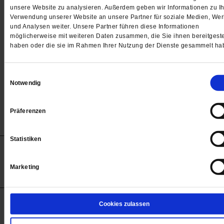
Passwort
unsere Website zu analysieren. Außerdem geben wir Informationen zu Ih
Verwendung unserer Website an unsere Partner für soziale Medien, We

und Analysen weiter. Unsere Partner führen diese Informationen
möglicherweise mit weiteren Daten zusammen, die Sie ihnen bereitgeste
haben oder die sie im Rahmen Ihrer Nutzung der Dienste gesammelt ha
Angemeldet bleiben
Einwilligungsauswahl
Notwendig
Passwort vergessen
Präferenzen
Statistiken
Anzeigen
Impressum
Datenschutz
Barrierefreiheit
© 2012-2026 Publik-Forum Verlagsgesellschaft mbH
Marketing
(Öffnet
Publik-Forum.de folgen:
in
einem
neuen
Tab)
STARTSEITE
Cookies zulassen
MEDIEN