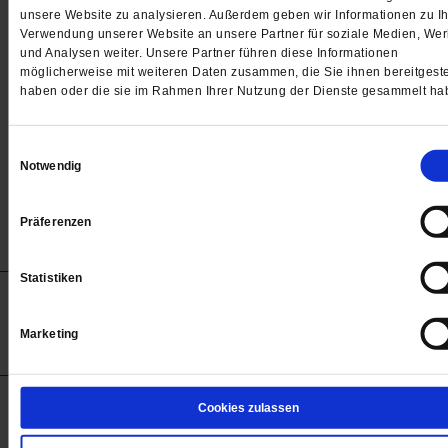
Passwort
unsere Website zu analysieren. Außerdem geben wir Informationen zu Ih
Verwendung unserer Website an unsere Partner für soziale Medien, We

und Analysen weiter. Unsere Partner führen diese Informationen
möglicherweise mit weiteren Daten zusammen, die Sie ihnen bereitgeste
haben oder die sie im Rahmen Ihrer Nutzung der Dienste gesammelt ha
Angemeldet bleiben
Einwilligungsauswahl
Notwendig
Passwort vergessen
Präferenzen
Statistiken
Anzeigen
Impressum
Datenschutz
Barrierefreiheit
© 2012-2026 Publik-Forum Verlagsgesellschaft mbH
Marketing
(Öffnet
Publik-Forum.de folgen:
in
einem
neuen
Tab)
STARTSEITE
Cookies zulassen
MEDIEN