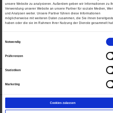
Passwort
unsere Website zu analysieren. Außerdem geben wir Informationen zu Ih
Verwendung unserer Website an unsere Partner für soziale Medien, We

und Analysen weiter. Unsere Partner führen diese Informationen
möglicherweise mit weiteren Daten zusammen, die Sie ihnen bereitgeste
haben oder die sie im Rahmen Ihrer Nutzung der Dienste gesammelt ha
Angemeldet bleiben
Einwilligungsauswahl
Notwendig
Passwort vergessen
Präferenzen
Statistiken
Anzeigen
Impressum
Datenschutz
Barrierefreiheit
© 2012-2026 Publik-Forum Verlagsgesellschaft mbH
Marketing
(Öffnet
Publik-Forum.de folgen:
in
einem
neuen
Tab)
STARTSEITE
Cookies zulassen
MEDIEN