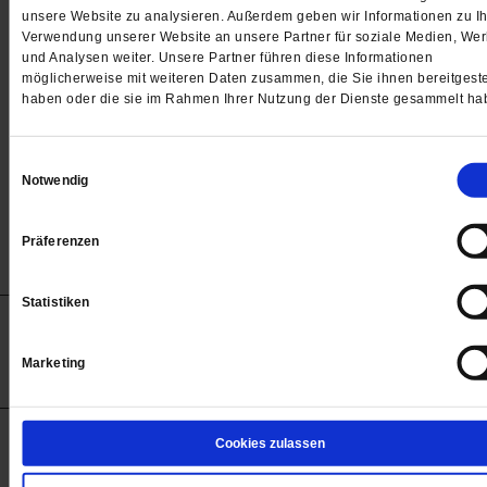
Passwort
unsere Website zu analysieren. Außerdem geben wir Informationen zu Ih
Verwendung unserer Website an unsere Partner für soziale Medien, We

und Analysen weiter. Unsere Partner führen diese Informationen
möglicherweise mit weiteren Daten zusammen, die Sie ihnen bereitgeste
haben oder die sie im Rahmen Ihrer Nutzung der Dienste gesammelt ha
Angemeldet bleiben
Einwilligungsauswahl
Notwendig
Passwort vergessen
Präferenzen
Statistiken
Anzeigen
Impressum
Datenschutz
Barrierefreiheit
© 2012-2026 Publik-Forum Verlagsgesellschaft mbH
Marketing
(Öffnet
Publik-Forum.de folgen:
in
einem
neuen
Tab)
STARTSEITE
Cookies zulassen
MEDIEN