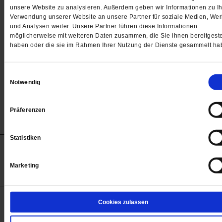
Passwort
unsere Website zu analysieren. Außerdem geben wir Informationen zu Ih
Verwendung unserer Website an unsere Partner für soziale Medien, We

und Analysen weiter. Unsere Partner führen diese Informationen
möglicherweise mit weiteren Daten zusammen, die Sie ihnen bereitgeste
haben oder die sie im Rahmen Ihrer Nutzung der Dienste gesammelt ha
Angemeldet bleiben
Einwilligungsauswahl
Notwendig
Passwort vergessen
Präferenzen
Statistiken
Anzeigen
Impressum
Datenschutz
Barrierefreiheit
© 2012-2026 Publik-Forum Verlagsgesellschaft mbH
Marketing
(Öffnet
Publik-Forum.de folgen:
in
einem
neuen
Tab)
STARTSEITE
Cookies zulassen
MEDIEN