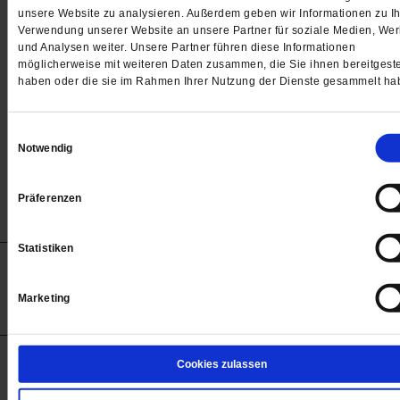
Passwort
unsere Website zu analysieren. Außerdem geben wir Informationen zu Ih
Verwendung unserer Website an unsere Partner für soziale Medien, We

und Analysen weiter. Unsere Partner führen diese Informationen
möglicherweise mit weiteren Daten zusammen, die Sie ihnen bereitgeste
haben oder die sie im Rahmen Ihrer Nutzung der Dienste gesammelt ha
Angemeldet bleiben
Einwilligungsauswahl
Notwendig
Passwort vergessen
Präferenzen
Statistiken
Anzeigen
Impressum
Datenschutz
Barrierefreiheit
© 2012-2026 Publik-Forum Verlagsgesellschaft mbH
Marketing
(Öffnet
Publik-Forum.de folgen:
in
einem
neuen
Tab)
STARTSEITE
Cookies zulassen
MEDIEN