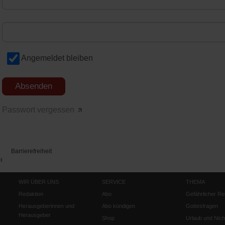
Angemeldet bleiben
Passwort vergessen
Barrierefreiheit
H
WIR ÜBER UNS
SERVICE
THEMA
Redaktion
Abo
Gefährlicher Re
Herausgeberinnen und
Abo kündigen
Gottesfragen
Herausgeber
Shop
Urlaub und Nich