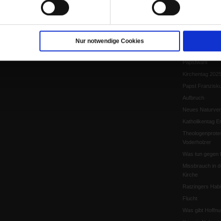
Papst Leo XIV.
Flucht und Migra
10 Jahre »Wir s
Meine Geschich
Nur notwendige Cookies
Papst Leo XIV
Papstwahl
Kirchentag 202
Papst Franzisk
Aufbruch
Neues Naturver
Katholikentag Er
Theologenprote
Voderholzer
Was tun gegen 
Missbrauch in d
Kirche
Ratzingers Habil
Flucht
Was gibt Hoffn