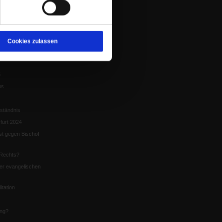
tion
chaffen das«
te
Cookies zulassen
5
us
ständnis
furt 2024
st gegen Bischof
Rechts?
er evangelischen
itation
ung?