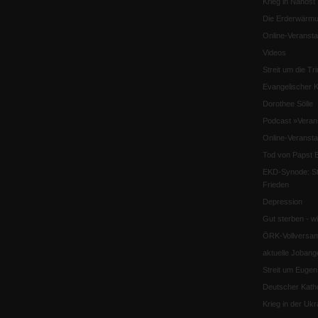
Krieg in Nahost
Die Erderwärmu
Online-Veransta
Videos
Streit um die Tri
Evangelischer K
Dorothee Sölle
Podcast »Veran
Online-Veransta
Tod von Papst B
EKD-Synode: Str
Frieden
Depression
Gut sterben - w
ÖRK-Vollversa
aktuelle Jobang
Streit um Euge
Deutscher Katho
Krieg in der Ukr