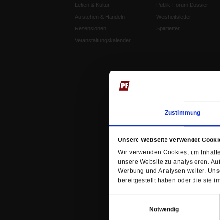
Leben & Kultur
Publik-Forum Dossier
Aufstehen & Handeln
Weisheitsletter
Rezensionen
Spiritletter
Veranstaltungskalender
Zustimmung
Unsere Webseite verwendet Cooki
Wir verwenden Cookies, um Inhalte 
unsere Website zu analysieren. Au
Werbung und Analysen weiter. Unse
bereitgestellt haben oder die sie
Einwilligungsauswahl
Notwendig