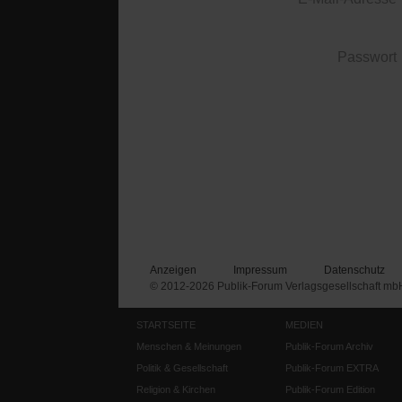
Passwort
Anzeigen
Impressum
Datenschutz
© 2012-2026 Publik-Forum Verlagsgesellschaft mb
STARTSEITE
MEDIEN
Menschen & Meinungen
Publik-Forum Archiv
Politik & Gesellschaft
Publik-Forum EXTRA
Religion & Kirchen
Publik-Forum Edition