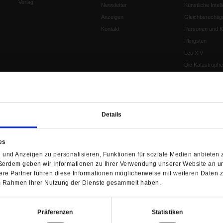
Verlag
Newsletter
Künstliche Intell
Anzeigen
Gleichberechtig
Kontakt
Personen und Ko
Pfingsten
Leo XIV
Die Katastrophe
Pro & Contra
Katholikentag 
Was bleibt, wen
schwindet?
Details
Ostern
Aufgefallen
es
Fasten
und Anzeigen zu personalisieren, Funktionen für soziale Medien anbieten z
Pro und Contra
ßerdem geben wir Informationen zu Ihrer Verwendung unserer Website an un
Krieg und Fried
re Partner führen diese Informationen möglicherweise mit weiteren Daten 
Personen und Ko
 im Rahmen Ihrer Nutzung der Dienste gesammelt haben.
Frieden
EKD-Synode Str
Präferenzen
Statistiken
Frieden