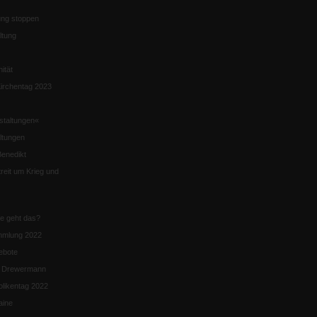
ng stoppen
ltung
nität
irchentag 2023
staltungen«
ltungen
enedikt
eit um Krieg und
ie geht das?
mmlung 2022
ebote
n Drewermann
likentag 2022
aine