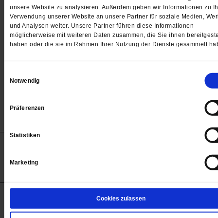
Passwort
unsere Website zu analysieren. Außerdem geben wir Informationen zu Ih
Verwendung unserer Website an unsere Partner für soziale Medien, We

und Analysen weiter. Unsere Partner führen diese Informationen
möglicherweise mit weiteren Daten zusammen, die Sie ihnen bereitgeste
haben oder die sie im Rahmen Ihrer Nutzung der Dienste gesammelt ha
Angemeldet bleiben
Einwilligungsauswahl
Notwendig
Passwort vergessen
Präferenzen
Statistiken
Anzeigen
Impressum
Datenschutz
Barrierefreiheit
© 2012-2026 Publik-Forum Verlagsgesellschaft mbH
Marketing
(Öffnet
Publik-Forum.de folgen:
in
einem
neuen
Tab)
STARTSEITE
Cookies zulassen
MEDIEN