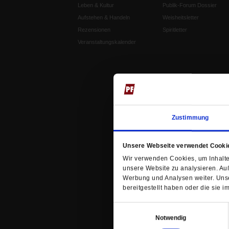
Leben & Kultur
Publik-Forum Dossier
Aufstehen & Handeln
Weisheitsletter
Rezensionen
Spiritletter
Veranstaltungskalender
Zustimmung
Unsere Webseite verwendet Cooki
Wir verwenden Cookies, um Inhalte 
unsere Website zu analysieren. Au
Werbung und Analysen weiter. Unse
bereitgestellt haben oder die sie
Einwilligungsauswahl
Notwendig