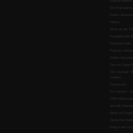
Krieg in Nahost
Die Erderwärmu
Online-Veransta
Videos
Streit um die Tri
Evangelischer K
Dorothee Sölle
Podcast »Veran
Online-Veransta
Tod von Papst B
EKD-Synode: Str
Frieden
Depression
Gut sterben - w
ÖRK-Vollversa
aktuelle Jobang
Streit um Euge
Deutscher Katho
Krieg in der Ukr