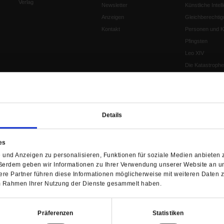
Verlag
Newsletter
Künstliche Intell
Anzeigen
Gleichberechtig
Kontakt
Personen und Ko
Pfingsten
Leo XIV
Die Katastrophe
Pro & Contra
Katholikentag 
Was bleibt, wen
schwindet?
Details
Ostern
Aufgefallen
es
Fasten
und Anzeigen zu personalisieren, Funktionen für soziale Medien anbieten z
Pro und Contra
ßerdem geben wir Informationen zu Ihrer Verwendung unserer Website an un
Krieg und Fried
re Partner führen diese Informationen möglicherweise mit weiteren Daten 
Personen und Ko
 im Rahmen Ihrer Nutzung der Dienste gesammelt haben.
Frieden
EKD-Synode Str
Präferenzen
Statistiken
Frieden