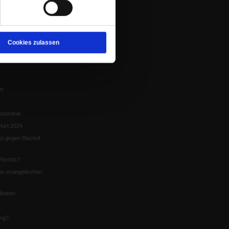
tion
chaffen das«
te
Cookies zulassen
5
us
ständnis
furt 2024
st gegen Bischof
Rechts?
er evangelischen
itation
ung?