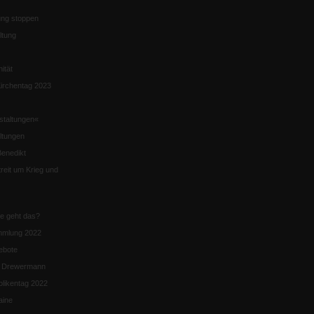
ng stoppen
ltung
nität
irchentag 2023
staltungen«
ltungen
enedikt
eit um Krieg und
ie geht das?
mmlung 2022
ebote
n Drewermann
likentag 2022
aine