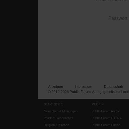
Passwort
Anzeigen
Impressum
Datenschutz
© 2012-2026 Publik-Forum Verlagsgesellschaft mb
STARTSEITE
MEDIEN
Menschen & Meinungen
Publik-Forum Archiv
Politik & Gesellschaft
Publik-Forum EXTRA
Religion & Kirchen
Publik-Forum Edition