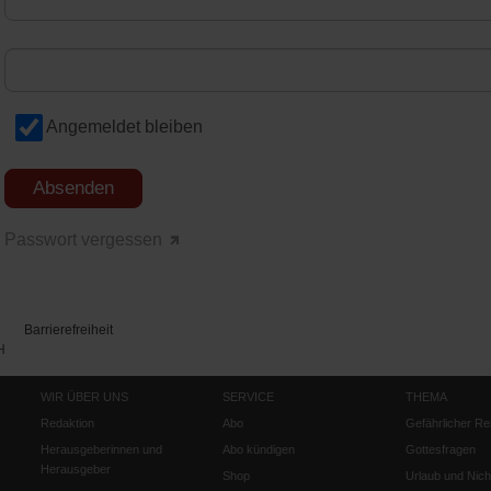
Angemeldet bleiben
Passwort vergessen
Barrierefreiheit
H
WIR ÜBER UNS
SERVICE
THEMA
Redaktion
Abo
Gefährlicher Re
Herausgeberinnen und
Abo kündigen
Gottesfragen
Herausgeber
Shop
Urlaub und Nich