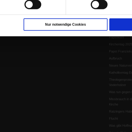
Papst Leo XIV.
Flucht und Migra
10 Jahre »Wir s
Meine Geschich
Nur notwendige Cookies
Papst Leo XIV
Papstwahl
Kirchentag 202
Papst Franzisk
Aufbruch
Neues Naturver
Katholikentag Er
Theologenprote
Voderholzer
Was tun gegen 
Missbrauch in d
Kirche
Ratzingers Habil
Flucht
Was gibt Hoffn