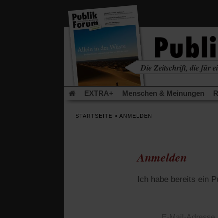
in
einem
neuen
Tab)
Die Zeitschrift, die für ei
kritisch • christlich • u
EXTRA+
Menschen & Meinungen
R
Rezensionen
Publik-Forum Archiv
EX
STARTSEITE
»
ANMELDEN
Leserinitiative Publik-Forum e.V.
Die Er
Gleichberechtigung
Künstliche Intelligenz
Flucht und Migration
Video-Podcast »Ver
Anmelden
Ich habe bereits ein 
E-Mail-Adresse