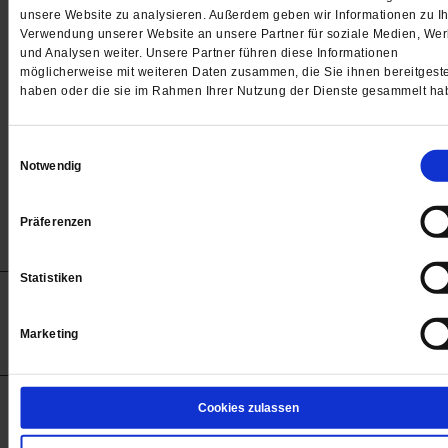
Passwort
unsere Website zu analysieren. Außerdem geben wir Informationen zu Ih
Verwendung unserer Website an unsere Partner für soziale Medien, We

und Analysen weiter. Unsere Partner führen diese Informationen
möglicherweise mit weiteren Daten zusammen, die Sie ihnen bereitgeste
haben oder die sie im Rahmen Ihrer Nutzung der Dienste gesammelt ha
Angemeldet bleiben
Einwilligungsauswahl
Notwendig
Passwort vergessen
Präferenzen
Statistiken
Anzeigen
Impressum
Datenschutz
Barrierefreiheit
© 2012-2026 Publik-Forum Verlagsgesellschaft mbH
Marketing
(Öffnet
Publik-Forum.de folgen:
in
einem
neuen
Tab)
STARTSEITE
Cookies zulassen
MEDIEN