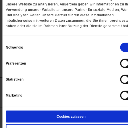
Passwort
unsere Website zu analysieren. Außerdem geben wir Informationen zu Ih
Verwendung unserer Website an unsere Partner für soziale Medien, We

und Analysen weiter. Unsere Partner führen diese Informationen
möglicherweise mit weiteren Daten zusammen, die Sie ihnen bereitgeste
haben oder die sie im Rahmen Ihrer Nutzung der Dienste gesammelt ha
Angemeldet bleiben
Einwilligungsauswahl
Notwendig
Passwort vergessen
Präferenzen
Statistiken
Anzeigen
Impressum
Datenschutz
Barrierefreiheit
© 2012-2026 Publik-Forum Verlagsgesellschaft mbH
Marketing
(Öffnet
Publik-Forum.de folgen:
in
einem
neuen
Tab)
STARTSEITE
Cookies zulassen
MEDIEN