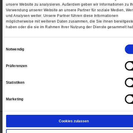
Passwort
unsere Website zu analysieren. Außerdem geben wir Informationen zu Ih
Verwendung unserer Website an unsere Partner für soziale Medien, We

und Analysen weiter. Unsere Partner führen diese Informationen
möglicherweise mit weiteren Daten zusammen, die Sie ihnen bereitgeste
haben oder die sie im Rahmen Ihrer Nutzung der Dienste gesammelt ha
Angemeldet bleiben
Einwilligungsauswahl
Notwendig
Passwort vergessen
Präferenzen
Statistiken
Anzeigen
Impressum
Datenschutz
Barrierefreiheit
© 2012-2026 Publik-Forum Verlagsgesellschaft mbH
Marketing
(Öffnet
Publik-Forum.de folgen:
in
einem
neuen
Tab)
STARTSEITE
Cookies zulassen
MEDIEN