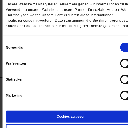
Passwort
unsere Website zu analysieren. Außerdem geben wir Informationen zu Ih
Verwendung unserer Website an unsere Partner für soziale Medien, We

und Analysen weiter. Unsere Partner führen diese Informationen
möglicherweise mit weiteren Daten zusammen, die Sie ihnen bereitgeste
haben oder die sie im Rahmen Ihrer Nutzung der Dienste gesammelt ha
Angemeldet bleiben
Einwilligungsauswahl
Notwendig
Passwort vergessen
Präferenzen
Statistiken
Anzeigen
Impressum
Datenschutz
Barrierefreiheit
© 2012-2026 Publik-Forum Verlagsgesellschaft mbH
Marketing
(Öffnet
Publik-Forum.de folgen:
in
einem
neuen
Tab)
STARTSEITE
Cookies zulassen
MEDIEN