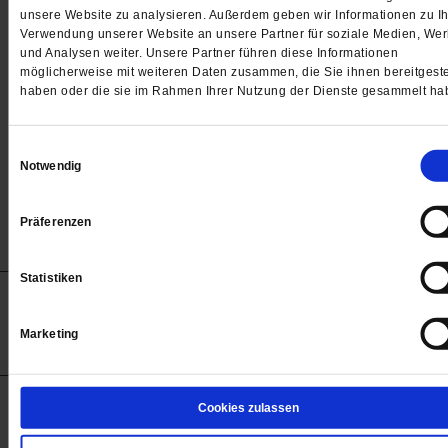
Passwort
unsere Website zu analysieren. Außerdem geben wir Informationen zu Ih
Verwendung unserer Website an unsere Partner für soziale Medien, We

und Analysen weiter. Unsere Partner führen diese Informationen
möglicherweise mit weiteren Daten zusammen, die Sie ihnen bereitgeste
haben oder die sie im Rahmen Ihrer Nutzung der Dienste gesammelt ha
Angemeldet bleiben
Einwilligungsauswahl
Notwendig
Passwort vergessen
Präferenzen
Statistiken
Anzeigen
Impressum
Datenschutz
Barrierefreiheit
© 2012-2026 Publik-Forum Verlagsgesellschaft mbH
Marketing
(Öffnet
Publik-Forum.de folgen:
in
einem
neuen
Tab)
STARTSEITE
Cookies zulassen
MEDIEN