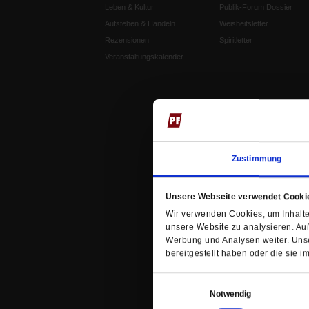
Leben & Kultur
Publik-Forum Dossier
Aufstehen & Handeln
Weisheitsletter
Rezensionen
Spiritletter
Veranstaltungskalender
Zustimmung
Unsere Webseite verwendet Cooki
Wir verwenden Cookies, um Inhalte 
unsere Website zu analysieren. Au
Werbung und Analysen weiter. Unse
bereitgestellt haben oder die sie
Einwilligungsauswahl
Notwendig