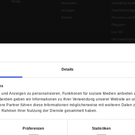
Verlag
Newsletter
Künstliche Intell
Anzeigen
Gleichberechtig
Kontakt
Personen und Ko
Pfingsten
Leo XIV
Die Katastrophe
Pro & Contra
Katholikentag 
Was bleibt, wen
schwindet?
Details
Ostern
Aufgefallen
es
Fasten
und Anzeigen zu personalisieren, Funktionen für soziale Medien anbieten z
Pro und Contra
ßerdem geben wir Informationen zu Ihrer Verwendung unserer Website an un
Krieg und Fried
re Partner führen diese Informationen möglicherweise mit weiteren Daten 
Personen und Ko
 im Rahmen Ihrer Nutzung der Dienste gesammelt haben.
Frieden
EKD-Synode Str
Präferenzen
Statistiken
Frieden