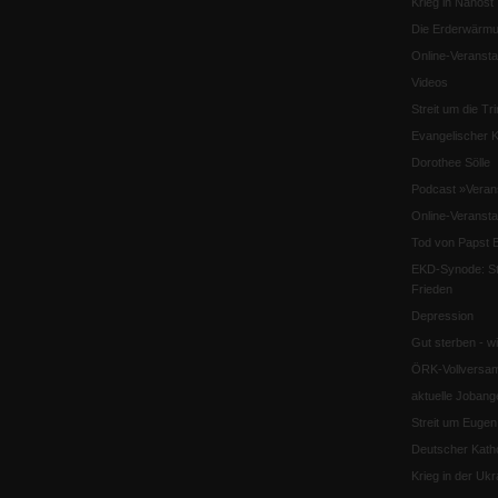
Krieg in Nahost
Die Erderwärmu
Online-Veransta
Videos
Streit um die Tri
Evangelischer K
Dorothee Sölle
Podcast »Veran
Online-Veransta
Tod von Papst B
EKD-Synode: Str
Frieden
Depression
Gut sterben - w
ÖRK-Vollversa
aktuelle Jobang
Streit um Euge
Deutscher Katho
Krieg in der Ukr