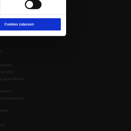
tion
chaffen das«
te
Cookies zulassen
5
us
ständnis
furt 2024
st gegen Bischof
Rechts?
er evangelischen
itation
ung?