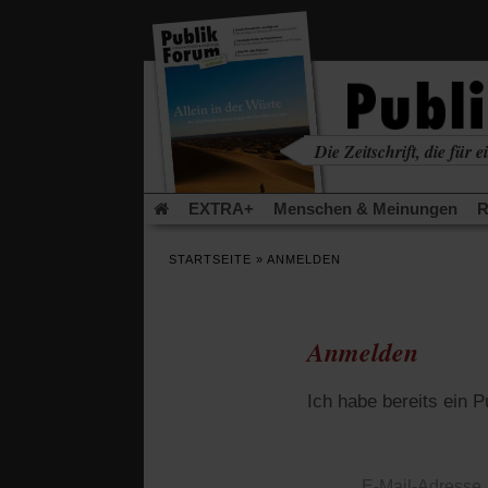
in
einem
neuen
Tab)
Die Zeitschrift, die für ei
kritisch • christlich • u
EXTRA+
Menschen & Meinungen
R
Rezensionen
Publik-Forum Archiv
EX
STARTSEITE
»
ANMELDEN
Leserinitiative Publik-Forum e.V.
Die Er
Gleichberechtigung
Künstliche Intelligenz
Flucht und Migration
Video-Podcast »Ver
Anmelden
Ich habe bereits ein 
E-Mail-Adresse