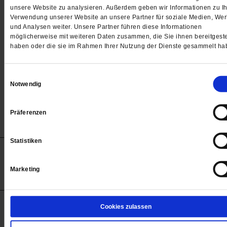
Passwort
unsere Website zu analysieren. Außerdem geben wir Informationen zu Ih
Verwendung unserer Website an unsere Partner für soziale Medien, We

und Analysen weiter. Unsere Partner führen diese Informationen
möglicherweise mit weiteren Daten zusammen, die Sie ihnen bereitgeste
haben oder die sie im Rahmen Ihrer Nutzung der Dienste gesammelt ha
Angemeldet bleiben
Einwilligungsauswahl
Notwendig
Passwort vergessen
Präferenzen
Statistiken
Anzeigen
Impressum
Datenschutz
Barrierefreiheit
© 2012-2026 Publik-Forum Verlagsgesellschaft mbH
Marketing
(Öffnet
Publik-Forum.de folgen:
in
einem
neuen
Tab)
STARTSEITE
Cookies zulassen
MEDIEN