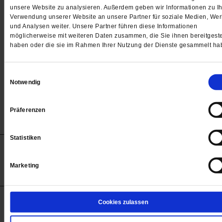
Passwort
unsere Website zu analysieren. Außerdem geben wir Informationen zu Ih
Verwendung unserer Website an unsere Partner für soziale Medien, We

und Analysen weiter. Unsere Partner führen diese Informationen
möglicherweise mit weiteren Daten zusammen, die Sie ihnen bereitgeste
haben oder die sie im Rahmen Ihrer Nutzung der Dienste gesammelt ha
Angemeldet bleiben
Einwilligungsauswahl
Notwendig
Passwort vergessen
Präferenzen
Statistiken
Anzeigen
Impressum
Datenschutz
Barrierefreiheit
© 2012-2026 Publik-Forum Verlagsgesellschaft mbH
Marketing
(Öffnet
Publik-Forum.de folgen:
in
einem
neuen
Tab)
STARTSEITE
Cookies zulassen
MEDIEN