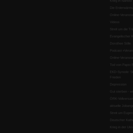
Krieg in Nahost
Die Erderwärmu
Online-Veransta
Videos
Streit um die Tri
Evangelischer K
Dorothee Sölle
Podcast »Veran
Online-Veransta
Tod von Papst B
EKD-Synode: Str
Frieden
Depression
Gut sterben - w
ÖRK-Vollversa
aktuelle Jobang
Streit um Euge
Deutscher Katho
Krieg in der Ukr