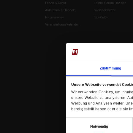
Leben & Kultur
Publik-Forum Dossier
Aufstehen & Handeln
Weisheitsletter
Rezensionen
Spiritletter
Veranstaltungskalender
Zustimmung
Unsere Webseite verwendet Cooki
Wir verwenden Cookies, um Inhalte 
unsere Website zu analysieren. Au
Werbung und Analysen weiter. Unse
bereitgestellt haben oder die sie
Einwilligungsauswahl
Notwendig