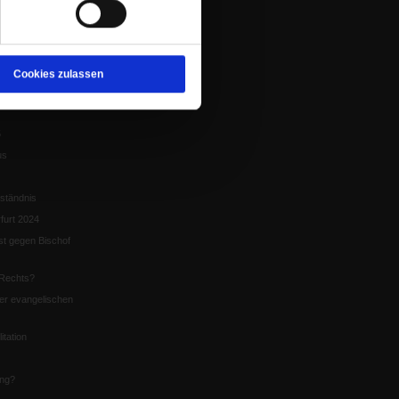
tion
chaffen das«
te
Cookies zulassen
5
us
ständnis
furt 2024
st gegen Bischof
Rechts?
er evangelischen
itation
ung?