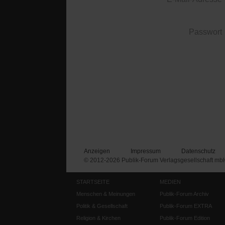
Passwort
Anzeigen
Impressum
Datenschutz
© 2012-2026 Publik-Forum Verlagsgesellschaft mb
STARTSEITE
MEDIEN
Menschen & Meinungen
Publik-Forum Archiv
Politik & Gesellschaft
Publik-Forum EXTRA
Religion & Kirchen
Publik-Forum Edition