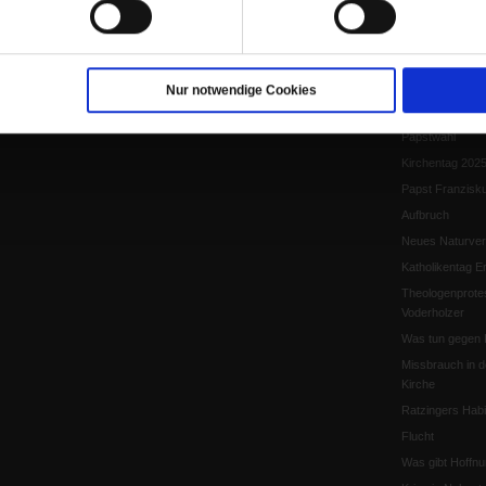
Papst Leo XIV.
Flucht und Migra
10 Jahre »Wir s
Meine Geschich
Nur notwendige Cookies
Papst Leo XIV
Papstwahl
Kirchentag 202
Papst Franzisk
Aufbruch
Neues Naturver
Katholikentag Er
Theologenprote
Voderholzer
Was tun gegen 
Missbrauch in d
Kirche
Ratzingers Habil
Flucht
Was gibt Hoffn