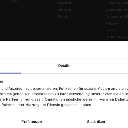
Verlag
Newsletter
Künstliche Intell
Anzeigen
Gleichberechtig
Kontakt
Personen und Ko
Pfingsten
Leo XIV
Die Katastrophe
Pro & Contra
Katholikentag 
Was bleibt, wen
schwindet?
Details
Ostern
Aufgefallen
es
Fasten
und Anzeigen zu personalisieren, Funktionen für soziale Medien anbieten z
Pro und Contra
ßerdem geben wir Informationen zu Ihrer Verwendung unserer Website an un
Krieg und Fried
re Partner führen diese Informationen möglicherweise mit weiteren Daten 
Personen und Ko
 im Rahmen Ihrer Nutzung der Dienste gesammelt haben.
Frieden
EKD-Synode Str
Präferenzen
Statistiken
Frieden