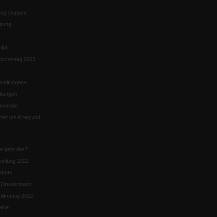
ng stoppen
ltung
nität
irchentag 2023
staltungen«
ltungen
enedikt
eit um Krieg und
ie geht das?
mmlung 2022
ebote
n Drewermann
likentag 2022
aine