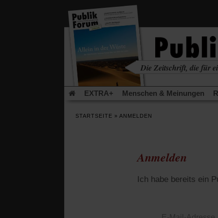
in
einem
neuen
Tab)
Die Zeitschrift, die für ei
kritisch • christlich • u
EXTRA+
Menschen & Meinungen
R
Rezensionen
Publik-Forum Archiv
EX
STARTSEITE
»
ANMELDEN
Leserinitiative Publik-Forum e.V.
Die Er
Gleichberechtigung
Künstliche Intelligenz
Flucht und Migration
Video-Podcast »Ver
Anmelden
Ich habe bereits ein 
E-Mail-Adresse