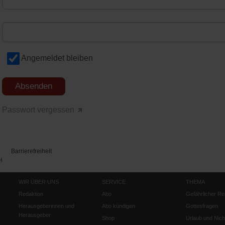
Angemeldet bleiben
Passwort vergessen
Barrierefreiheit
H
WIR ÜBER UNS
SERVICE
THEMA
Redaktion
Abo
Gefährlicher Re
Herausgeberinnen und
Abo kündigen
Gottesfragen
Herausgeber
Shop
Urlaub und Nich