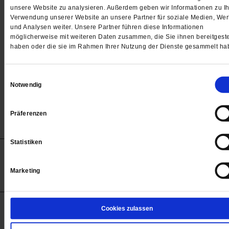
Passwort
unsere Website zu analysieren. Außerdem geben wir Informationen zu Ih
Verwendung unserer Website an unsere Partner für soziale Medien, We

und Analysen weiter. Unsere Partner führen diese Informationen
möglicherweise mit weiteren Daten zusammen, die Sie ihnen bereitgeste
haben oder die sie im Rahmen Ihrer Nutzung der Dienste gesammelt ha
Angemeldet bleiben
Einwilligungsauswahl
Notwendig
Passwort vergessen
Präferenzen
Statistiken
Anzeigen
Impressum
Datenschutz
Barrierefreiheit
© 2012-2026 Publik-Forum Verlagsgesellschaft mbH
Marketing
(Öffnet
Publik-Forum.de folgen:
in
einem
neuen
Tab)
STARTSEITE
Cookies zulassen
MEDIEN