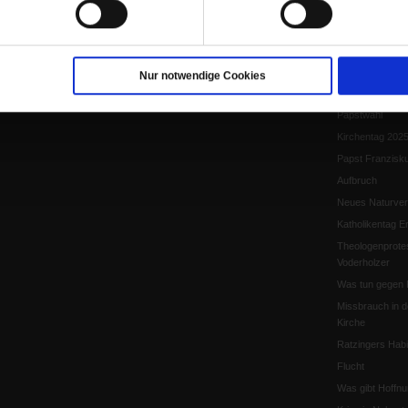
Papst Leo XIV.
Flucht und Migra
10 Jahre »Wir s
Meine Geschich
Nur notwendige Cookies
Papst Leo XIV
Papstwahl
Kirchentag 202
Papst Franzisk
Aufbruch
Neues Naturver
Katholikentag Er
Theologenprote
Voderholzer
Was tun gegen 
Missbrauch in d
Kirche
Ratzingers Habil
Flucht
Was gibt Hoffn