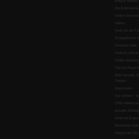
Krieg in Nahost
Die Erderwärmu
Online-Veransta
Videos
Streit um die Tri
Evangelischer K
Dorothee Sölle
Podcast »Veran
Online-Veransta
Tod von Papst B
EKD-Synode: Str
Frieden
Depression
Gut sterben - w
ÖRK-Vollversa
aktuelle Jobang
Streit um Euge
Deutscher Katho
Krieg in der Ukr