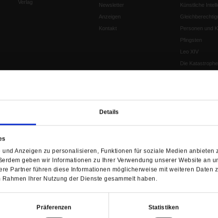
Verlag
Newsletter
Künstliche Intell
Anzeigen
Gleichberechtig
Kontakt
Personen und Ko
Pfingsten
Leo XIV
Die Katastrophe
Pro & Contra
Katholikentag 
Was bleibt, wen
schwindet?
Details
Ostern
Aufgefallen
es
Fasten
und Anzeigen zu personalisieren, Funktionen für soziale Medien anbieten z
Pro und Contra
ßerdem geben wir Informationen zu Ihrer Verwendung unserer Website an un
Krieg und Fried
re Partner führen diese Informationen möglicherweise mit weiteren Daten 
Personen und Ko
 im Rahmen Ihrer Nutzung der Dienste gesammelt haben.
Frieden
EKD-Synode Str
Präferenzen
Statistiken
Frieden