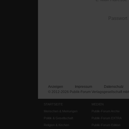
Passwort
Anzeigen
Impressum
Datenschutz
© 2012-2026 Publik-Forum Verlagsgesellschaft mb
STARTSEITE
MEDIEN
Menschen & Meinungen
Publik-Forum Archiv
Politik & Gesellschaft
Publik-Forum EXTRA
Religion & Kirchen
Publik-Forum Edition