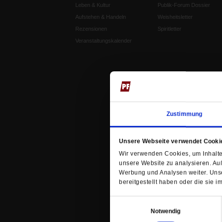
Leben & Kultur
Publik-Forum Dossier
Aufstehen & Handeln
Weisheitsletter
Rezensionen
Spiritletter
Veranstaltungskalender
Zustimmung
Unsere Webseite verwendet Cooki
Wir verwenden Cookies, um Inhalte 
unsere Website zu analysieren. Au
Werbung und Analysen weiter. Unse
bereitgestellt haben oder die sie
Einwilligungsauswahl
Notwendig