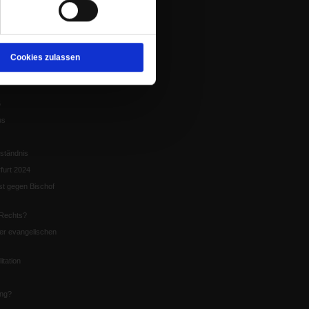
tion
chaffen das«
te
Cookies zulassen
5
us
ständnis
furt 2024
st gegen Bischof
Rechts?
er evangelischen
itation
ung?