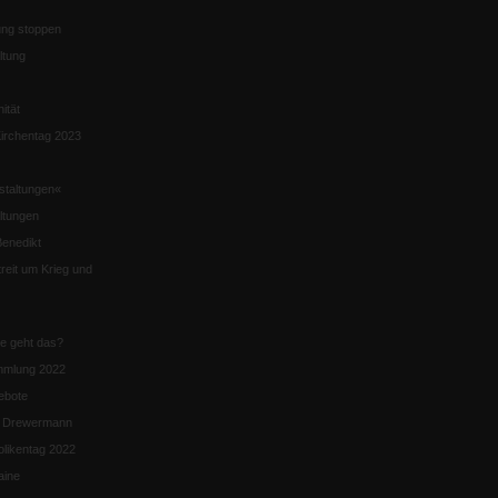
ng stoppen
ltung
nität
irchentag 2023
staltungen«
ltungen
enedikt
eit um Krieg und
ie geht das?
mmlung 2022
ebote
n Drewermann
likentag 2022
aine