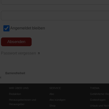
Angemeldet bleiben
Passwort vergessen
Barrierefreiheit
H
WIR ÜBER UNS
SERVICE
THEMA
Redaktion
Abo
Gefährlicher Re
Herausgeberinnen und
Abo kündigen
Gottesfragen
Herausgeber
Shop
Urlaub und Nich