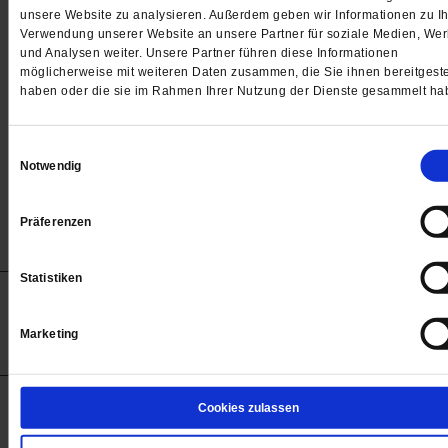
Passwort
unsere Website zu analysieren. Außerdem geben wir Informationen zu Ih
Verwendung unserer Website an unsere Partner für soziale Medien, We

und Analysen weiter. Unsere Partner führen diese Informationen
möglicherweise mit weiteren Daten zusammen, die Sie ihnen bereitgeste
haben oder die sie im Rahmen Ihrer Nutzung der Dienste gesammelt ha
Angemeldet bleiben
Einwilligungsauswahl
Notwendig
Passwort vergessen
Präferenzen
Statistiken
Anzeigen
Impressum
Datenschutz
Barrierefreiheit
© 2012-2026 Publik-Forum Verlagsgesellschaft mbH
Marketing
(Öffnet
Publik-Forum.de folgen:
in
einem
neuen
Tab)
STARTSEITE
Cookies zulassen
MEDIEN