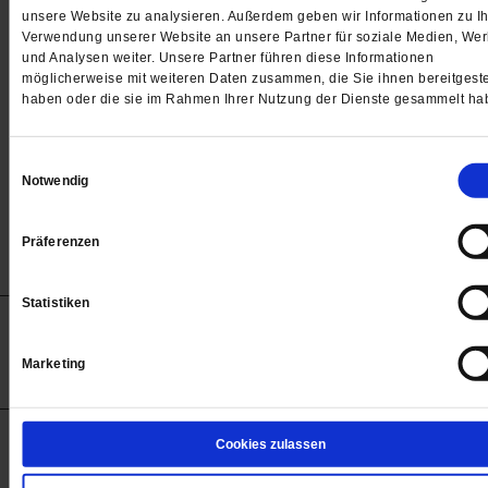
Passwort
unsere Website zu analysieren. Außerdem geben wir Informationen zu Ih
Verwendung unserer Website an unsere Partner für soziale Medien, We

und Analysen weiter. Unsere Partner führen diese Informationen
möglicherweise mit weiteren Daten zusammen, die Sie ihnen bereitgeste
haben oder die sie im Rahmen Ihrer Nutzung der Dienste gesammelt ha
Angemeldet bleiben
Einwilligungsauswahl
Notwendig
Passwort vergessen
Präferenzen
Statistiken
Anzeigen
Impressum
Datenschutz
Barrierefreiheit
© 2012-2026 Publik-Forum Verlagsgesellschaft mbH
Marketing
(Öffnet
Publik-Forum.de folgen:
in
einem
neuen
Tab)
STARTSEITE
Cookies zulassen
MEDIEN